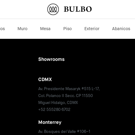
dos
Muro
Mesa
Piso
Exterior
Abanicos
Showrooms
CDMX
Av. Presidente Masaryk #515 L-17,
Col. Polanco II Secc. CP 11550
Miguel Hidalgo, CDMX
+52 555280 6702
Monterrey
Av. Bosques del Valle #106–1