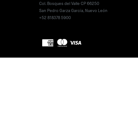
Col. Bosques del Valle CP 66250
San Pedro Garza García, Nuevo León
+52 818378 5900