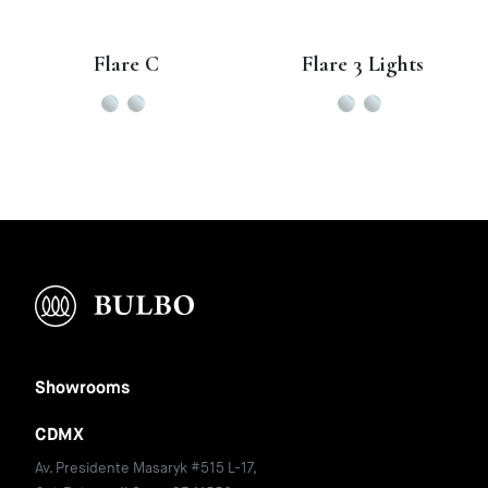
Flare C
Flare 3 Lights
Showrooms
CDMX
Av. Presidente Masaryk #515 L-17,