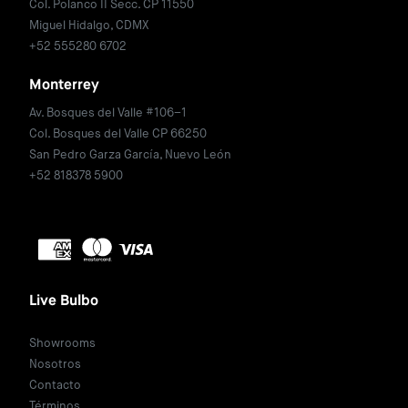
Col. Polanco II Secc. CP 11550
Miguel Hidalgo, CDMX
+52 555280 6702
Monterrey
Av. Bosques del Valle #106–1
Col. Bosques del Valle CP 66250
San Pedro Garza García, Nuevo León
+52 818378 5900
Live Bulbo
Showrooms
Nosotros
Contacto
Términos