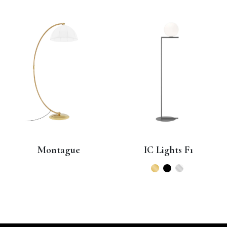
IC Lights F1
Noctambule 4 High
Cylinder